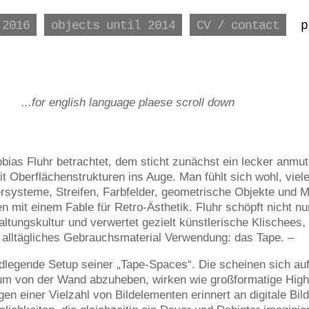
 2016
objects until 2014
CV / contact
p
...for english language plaese scroll down
obias Fluhr betrachtet, dem sticht zunächst ein lecker anmu
t Oberflächenstrukturen ins Auge. Man fühlt sich wohl, viele
ersysteme, Streifen, Farbfelder, geometrische Objekte und 
 mit einem Fable für Retro-Ästhetik. Fluhr schöpft nicht nu
ltungskultur und verwertet gezielt künstlerische Klischees, 
 alltägliches Gebrauchsmaterial Verwendung: das Tape. –
dlegende Setup seiner „Tape-Spaces“. Die scheinen sich auf
aum von der Wand abzuheben, wirken wie großformatige High
en einer Vielzahl von Bildelementen erinnert an digitale Bild