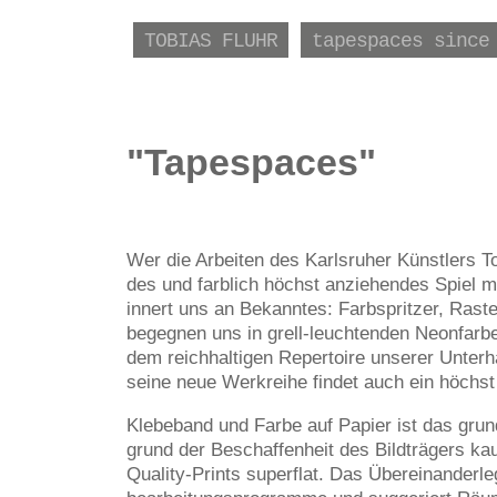
TOBIAS FLUHR
tapespaces since
"Tapespaces"
Wer die Arbeiten des Karlsruher Künstlers T
des und farblich höchst anziehendes Spiel mi
innert uns an Bekanntes: Farbspritzer, Rast
begegnen uns in grell-leuchtenden Neonfarben
dem reichhaltigen Repertoire unserer Unterha
seine neue Werkreihe findet auch ein höchst
Klebeband und Farbe auf Papier ist das grun
grund der Beschaffenheit des Bildträgers k
Quality-Prints superflat. Das Übereinanderleg