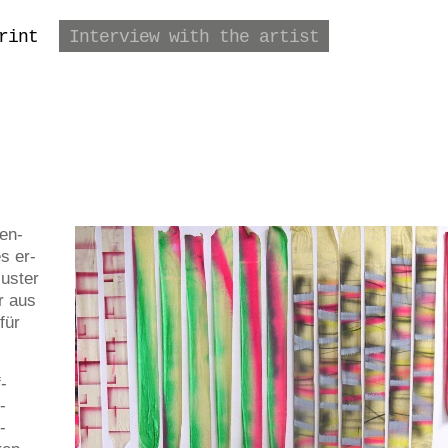
rint
Interview with the artist
ten-
s er-
Muster
r aus
für
-
-
-