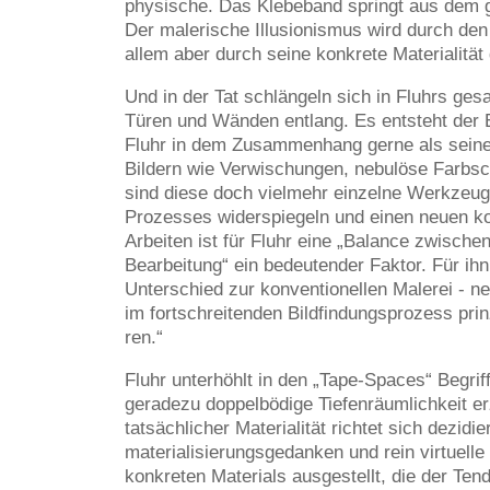
physische. Das Klebeband springt aus dem g
Der malerische Illusionismus wird durch den
allem aber durch seine konkrete Materialitä
Und in der Tat schlängeln sich in Fluhrs ge
Türen und Wänden entlang. Es entsteht der 
Fluhr in dem Zusammenhang gerne als seinen
Bildern wie Verwischungen, nebulöse Farbsch
sind diese doch vielmehr einzelne Werkzeugto
Prozesses widerspiegeln und einen neuen ko
Arbeiten ist für Fluhr eine „Balance zwisc
Bearbeitung“ ein bedeutender Faktor. Für ih
Unterschied zur konventionellen Malerei - ne
im fortschreitenden Bildfindungsprozess prin
ren.“
Fluhr unterhöhlt in den „Tape-Spaces“ Begrif
geradezu doppelbödige Tiefenräumlichkeit e
tatsächlicher Materialität richtet sich dezi
materialisierungsgedanken und rein virtuelle 
konkreten Materials ausgestellt, die der Ten