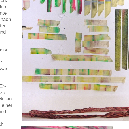
ren.
 dem
amte
e nach
ter
und
ssi-
r
wart –
Er-
 zu
ekt an
 einer
ind.
ch