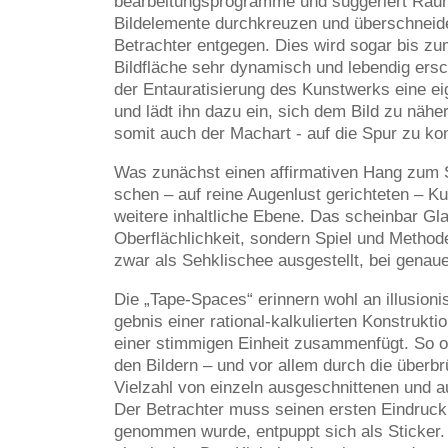
bearbeitungsprogramme und suggeriert Räumli
Bildelemente durchkreuzen und überschneide
Betrachter entgegen. Dies wird sogar bis zu
Bildfläche sehr dynamisch und lebendig ersche
der Entauratisierung des Kunstwerks eine e
und lädt ihn dazu ein, sich dem Bild zu näh
somit auch der Machart - auf die Spur zu k
Was zunächst einen affirmativen Hang zum S
schen – auf reine Augenlust gerichteten – Ku
weitere inhaltliche Ebene. Das scheinbar Glatt
Oberflächlichkeit, sondern Spiel und Methode
zwar als Sehklischee ausgestellt, bei genau
Die „Tape-Spaces“ erinnern wohl an illusioni
gebnis einer rational-kalkulierten Konstruktio
einer stimmigen Einheit zusammenfügt. So o
den Bildern – und vor allem durch die überbr
Vielzahl von einzeln ausgeschnittenen und 
Der Betrachter muss seinen ersten Eindruck
genommen wurde, entpuppt sich als Sticker. W