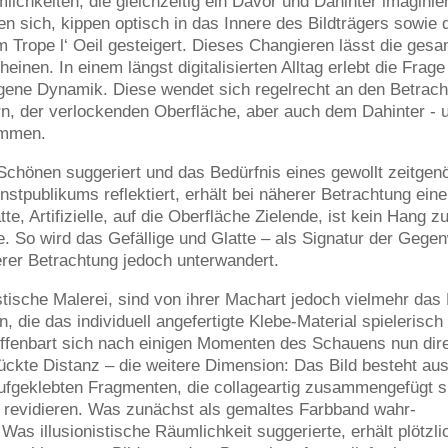
chkeiten, die gleichzeitig ein Davor und Dahinter imaginie
n sich, kippen optisch in das Innere des Bildträgers sowie
m Trope l‘ Oeil gesteigert. Dieses Changieren lässt die ges
inen. In einem längst digitalisierten Alltag erlebt die Frag
igene Dynamik. Diese wendet sich regelrecht an den Betrach
ern, der verlockenden Oberfläche, aber auch dem Dahinter - 
ommen.
chönen suggeriert und das Bedürfnis eines gewollt zeitgenö
nstpublikums reflektiert, erhält bei näherer Betrachtung eine
e, Artifizielle, auf die Oberfläche Zielende, ist kein Hang zu
. So wird das Gefällige und Glatte – als Signatur der Gegen
erer Betrachtung jedoch unterwandert.
stische Malerei, sind von ihrer Machart jedoch vielmehr das 
n, die das individuell angefertigte Klebe-Material spielerisch
ffenbart sich nach einigen Momenten des Schauens nun dir
ückte Distanz – die weitere Dimension: Das Bild besteht aus
aufgeklebten Fragmenten, die collageartig zusammengefügt s
 revidieren. Was zunächst als gemaltes Farbband wahr-
as illusionistische Räumlichkeit suggerierte, erhält plötzli