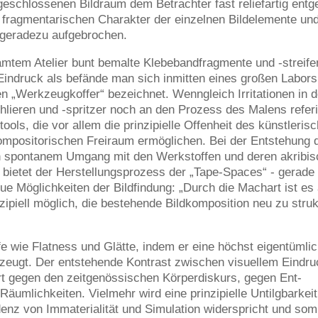
eschlossenen Bildraum dem Betrachter fast reliefartig entg
 fragmentarischen Charakter der einzelnen Bildelemente un
t geradezu aufgebrochen.
samtem Atelier bunt bemalte Klebebandfragmente und -streife
Eindruck als befände man sich inmitten eines großen Labors
 „Werkzeugkoffer“ bezeichnet. Wenngleich Irritationen in 
lieren und -spritzer noch an den Prozess des Malens referi
ols, die vor allem die prinzipielle Offenheit des künstleris
mpositorischen Freiraum ermöglichen. Bei der Entstehung 
hen spontanem Umgang mit den Werkstoffen und deren akribi
n bietet der Herstellungsprozess der „Tape-Spaces“ - gerade
ue Möglichkeiten der Bildfindung: „Durch die Machart ist es
zipiell möglich, die bestehende Bildkomposition neu zu struk
fe wie Flatness und Glätte, indem er eine höchst eigentümlic
rzeugt. Der entstehende Kontrast zwischen visuellem Eindr
diert gegen den zeitgenössischen Körperdiskurs, gegen Ent-
Räumlichkeiten. Vielmehr wird eine prinzipielle Untilgbarkei
denz von Immaterialität und Simulation widerspricht und som