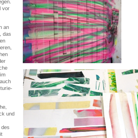
egen.
d vor
n an
, das
den
eren,
chen
der
sche
 im
 auch
turie-
he,
uck und
t des
it